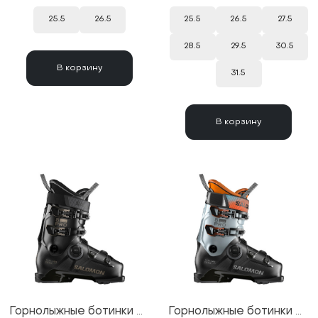
25.5
26.5
25.5
26.5
27.5
28.5
29.5
30.5
В корзину
31.5
В корзину
Горнолыжные ботинки Salomon S/Pro Delta BOA 100 GW Black/Titanium Met. Pd 25/26
Горнолыжные ботинки Salomon S/Pro Delta BOA 120 GW Black/Arona/Silver Met. 25/26