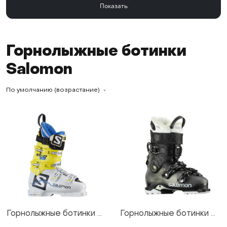
Горнолыжные ботинки
Salomon
По умолчанию (возрастание)
Горнолыжные ботинки Salomon X Lab+ 130 White/Yellow 17/18
Горнолыжные ботинки Salomon Qst Access 80 CH W Black/Antracite Transluce 20/21