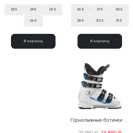
23.5
24.5
25.5
26.5
27.5
28.5
26.5
29.5
30.5
31.5
В корзину
В корзину
Горнолыжные ботинки Salomon S/Race 60T M White/Process Blue 25/26