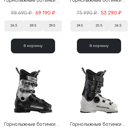
Горнолыжные ботинки Salomon S/Pro Delta BOA 130 GW Black/Steel Gray/Race Blue 25/26
Горнолыжные ботинки Salomon S/Pro Supra BOA 95 W GW Rose Shadow/Black 25/26
98 690 ₽
69 190 ₽
75 990 ₽
53 290 ₽
26.5
28.5
29.5
24.5
25.5
26.5
В корзину
В корзину
Горнолыжные ботинки Salomon S/Pro Supra BOA 95 W GW Black/Silver 25/26
Горнолыжные ботинки Salomon S/Pro Supra BOA 105 W GW Gray Aurora/Black 25/26