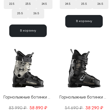
22.5
23.5
24.5
24.5
25.5
26.5
25.5
26.5
В корзину
В корзину
Горнолыжные ботинки Salomon S/Pro Delta BOA 105 W GW Black/Light Bronze Met. 25/26
Горнолыжные ботинки Salomon S/Pro Delta 100 GW Black/Titanium Met. Pd 25/26
83 990 ₽
58 890 ₽
54 690 ₽
38 290 ₽