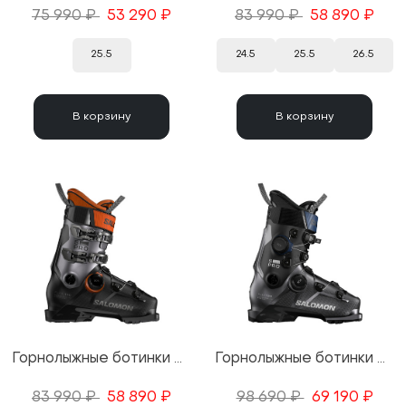
75 990 ₽
53 290 ₽
83 990 ₽
58 890 ₽
25.5
24.5
25.5
26.5
В корзину
В корзину
Горнолыжные ботинки Salomon S/Pro Supra BOA 110 GW Black/Beluga/Orange 25/26
Горнолыжные ботинки Salomon S/Pro Supra Dual BOA 120 GW Beluga/Black/Estate Blue 25/26
83 990 ₽
58 890 ₽
98 690 ₽
69 190 ₽