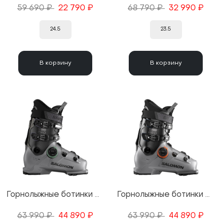
59 690 ₽
22 790 ₽
68 790 ₽
32 990 ₽
24.5
23.5
В корзину
В корзину
Горнолыжные ботинки Salomon S/Pro Delta BOA 85 W R GW Steel Gray/Black/Sweet Lavender 25/26
Горнолыжные ботинки Salomon S/Pro Delta BOA 100 R GW Steel Gray/Black/Estate Blue 25/26
63 990 ₽
44 890 ₽
63 990 ₽
44 890 ₽