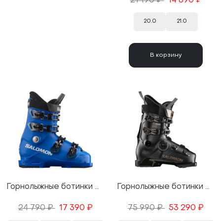
21 190 ₽
14 890 ₽
20.0
21.0
В корзину
Горнолыжные ботинки Salomon S/Race 60T L Race Blue/White/Process Blue 25/26
Горнолыжные ботинки Salomon S/Pro Delta BOA 95 W GW Black/Pink Gold Metallic 25/26
24 790 ₽
17 390 ₽
75 990 ₽
53 290 ₽