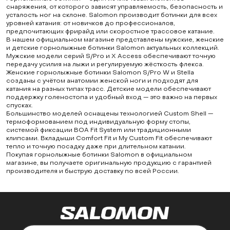
снаряжения, от которого зависят управляемость, безопасность и
усталость ног на склоне. Salomon производит ботинки для всех
уровней катания: от новичков до профессионалов,
предпочитающих фрирайд или скоростное трассовое катание.
В нашем официальном магазине представлены мужские, женские
и детские горнолыжные ботинки Salomon актуальных коллекций.
Мужские модели серий S/Pro и X Access обеспечивают точную
передачу усилия на лыжи и регулируемую жёсткость флекса.
Женские горнолыжные ботинки Salomon S/Pro W и Stella
созданы с учётом анатомии женской ноги и подходят для
катания на разных типах трасс. Детские модели обеспечивают
поддержку голеностопа и удобный вход — это важно на первых
спусках.
Большинство моделей оснащены технологией Custom Shell —
термоформованием под индивидуальную форму стопы,
системой фиксации BOA Fit System или традиционными
клипсами. Вкладыши Comfort Fit и My Custom Fit обеспечивают
тепло и точную посадку даже при длительном катании.
Покупая горнолыжные ботинки Salomon в официальном
магазине, вы получаете оригинальную продукцию с гарантией
производителя и быструю доставку по всей России.