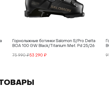
a
Горнолыжные ботинки Salomon S/Pro Delta
Г
BOA 100 GW Black/Titanium Met. Pd 25/26
B
75 990 ₽
53 290 ₽
9
ТОВАРЫ