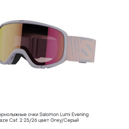
орнолыжные очки Salomon Lumi Evening
Горнолыжн
aze Cat. 2 25/26 цвет Grey/Серый
Granite C