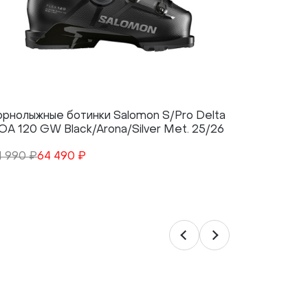
орнолыжные ботинки Salomon S/Pro Delta
Горнолыж
OA 120 GW Black/Arona/Silver Met. 25/26
BOA 130 
25/26
1 990 ₽
64 490 ₽
98 690 ₽