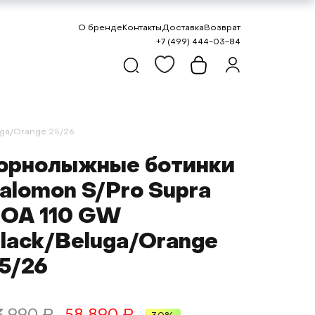
О бренде
Контакты
Доставка
Возврат
+7 (499) 444-03-84
ga/Orange 25/26
орнолыжные ботинки
alomon S/Pro Supra
OA 110 GW
lack/Beluga/Orange
5/26