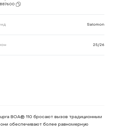
7887600
енд
Salomon
зон
25/26
 Supra BOA® 110 бросают вызов традиционным
m они обеспечивают более равномерную