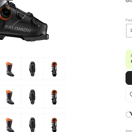
8
Ра
Арт