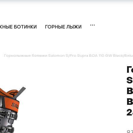
НЫЕ БОТИНКИ
ГОРНЫЕ ЛЫЖИ
Горнолыжные ботинки Salomon S/Pro Supra BOA 110 GW Black/Belu
Г
S
B
B
2