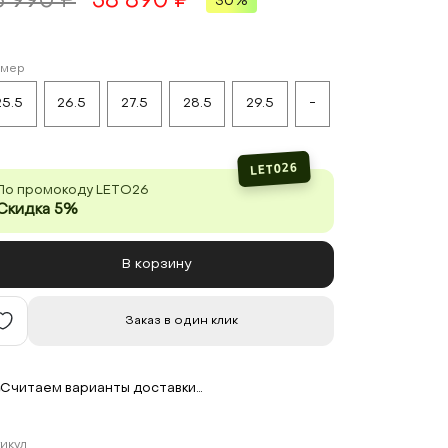
3 990 ₽
58 890 ₽
30%
змер
25.5
26.5
27.5
28.5
29.5
-
LETO26
По промокоду LETO26
Скидка 5%
В корзину
Заказ в один клик
Считаем варианты доставки…
икул