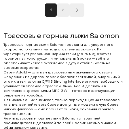
1
2
Трассовые горные лыжи Salomon
Трассовые горные лыжи Salomon созданы для уверенного
скоростного катания на подготовленных склонах. Их
характеризует умеренная ширина талии (до 75 мм), жёсткая
торсионная конструкция и минимальный рокер — всё это
обеспечивает чёткое вхождение в дугу и стабильность на
высоких скоростях.
Серия Addikt — флагман трассовых лыж актуального сезона.
Сердечник из дерева Poplar обеспечивает живой, энергичный
отклик, а технология C/FX3 Binding Interface снижает вибрацию и
улучшает сцепление с трассой. Лыжи Addikt доступны в
комплекте с креплениями MI12 GW — готовое к эксплуатации
решение из коробки.
Для начинающих лыжников, только переходящих на трассовое
катание, в линейке есть более доступные модели с чуть более
мягким флексом — они прощают ошибки, сохраняя характер
трассовых лыж.
Купить трассовые горные лыжи Salomon с гарантией
производителя и доставкой по всей России можно в нашем
официальном магазине.