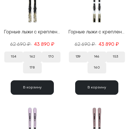
Горные лыжи с креплениями Salomon Stance F76 + M10 GW L80 25/26
Горные лыжи с креплениями Salomon S/Max №4 + M10 GW 25/26
62 690 ₽
43 890 ₽
62 690 ₽
43 890 ₽
154
162
170
139
146
153
178
160
В корзину
В корзину