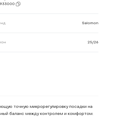
7933000
енд
Salomon
зон
25/26
ающую точную микрорегулировку посадки на
льный баланс между контролем и комфортом.