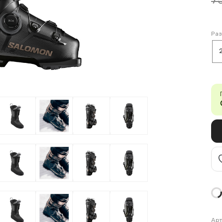
7
Ра
Арт