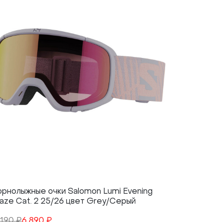
орнолыжные очки Salomon Lumi Evening
Горнолыжн
aze Cat. 2 25/26 цвет Grey/Серый
Granite C
 190 ₽
6 890 ₽
13 190 ₽
9