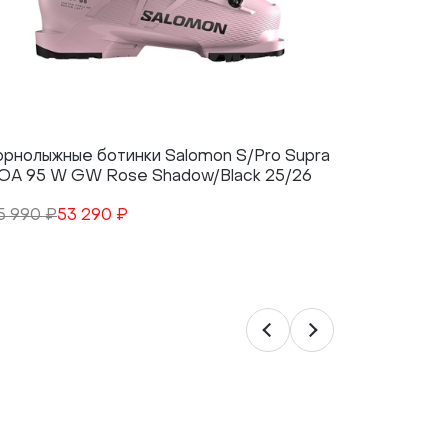
орнолыжные ботинки Salomon S/Pro Supra
Горнолыж
OA 95 W GW Rose Shadow/Black 25/26
BOA 95 W
5 990 ₽
53 290 ₽
75 990 ₽