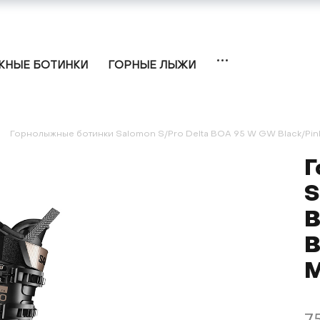
НЫЕ БОТИНКИ
ГОРНЫЕ ЛЫЖИ
Горнолыжные ботинки Salomon S/Pro Delta BOA 95 W GW Black/Pink 
Г
S
B
B
M