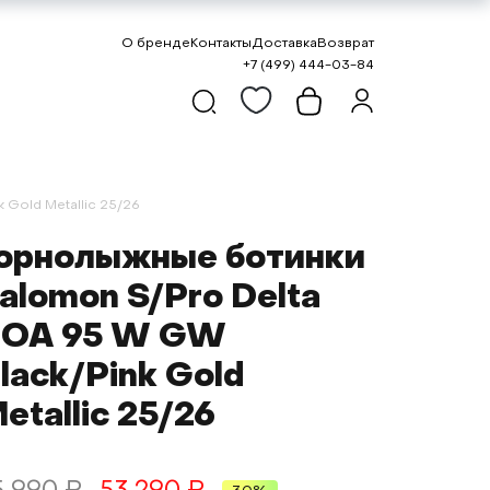
О бренде
Контакты
Доставка
Возврат
+7 (499) 444-03-84
Gold Metallic 25/26
орнолыжные ботинки
alomon S/Pro Delta
OA 95 W GW
lack/Pink Gold
etallic 25/26