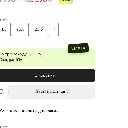
5 990 ₽
53 290 ₽
30%
змер
24.5
25.5
26.5
-
LETO26
По промокоду LETO26
Скидка 5%
В корзину
Заказ в один клик
Считаем варианты доставки…
икул