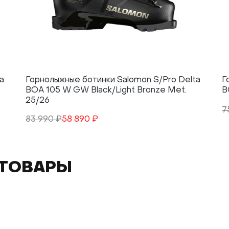
a
Горнолыжные ботинки Salomon S/Pro Delta
Г
BOA 105 W GW Black/Light Bronze Met.
B
25/26
7
83 990 ₽
58 890 ₽
ТОВАРЫ