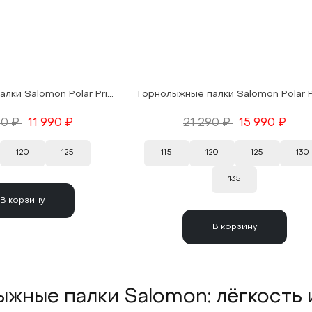
Горнолыжные палки Salomon Polar Primee Ergo S3 Light Bronze Met. 25/26
90 ₽
11 990 ₽
21 290 ₽
15 990 ₽
120
125
115
120
125
130
135
В корзину
В корзину
ыжные палки Salomon: лёгкость 