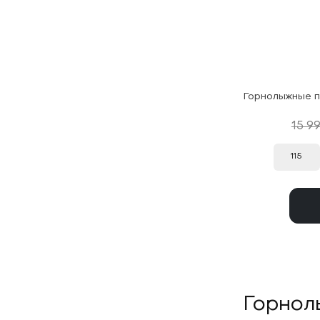
15 9
115
Горнол