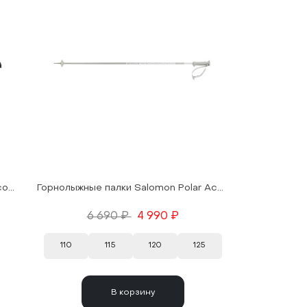
Горнолыжные палки Salomon Telescopic R Aluminium/Silver/Black 25/26
Горнолыжные палки Salomon Polar Access White 25/26
6 690 ₽
4 990 ₽
110
115
120
125
В корзину