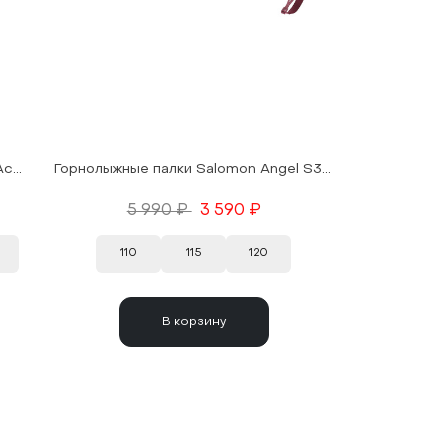
Горнолыжные палки Salomon Polar Access Black 25/26
Горнолыжные палки Salomon Angel S3 XL Pink 20/21
5 990 ₽
3 590 ₽
110
115
120
В корзину