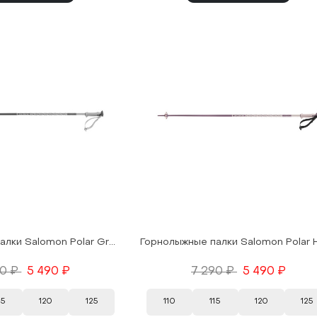
Горнолыжные палки Salomon Polar Grey Violet 25/26
90 ₽
5 490 ₽
7 290 ₽
5 490 ₽
15
120
125
110
115
120
125