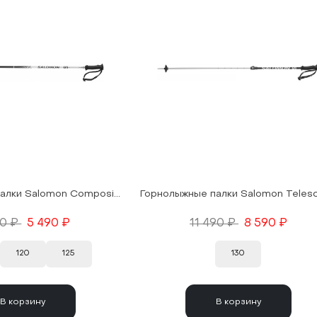
Горнолыжные палки Salomon Composite R Adult Black 25/26
90 ₽
5 490 ₽
11 490 ₽
8 590 ₽
120
125
130
В корзину
В корзину