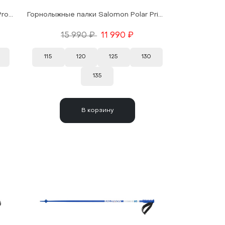
Горнолыжные палки Salomon Polar Pro S3 Oil Green 25/26
Горнолыжные палки Salomon Polar Primee Ergo S3 Black 25/26
15 990 ₽
11 990 ₽
115
120
125
130
135
В корзину