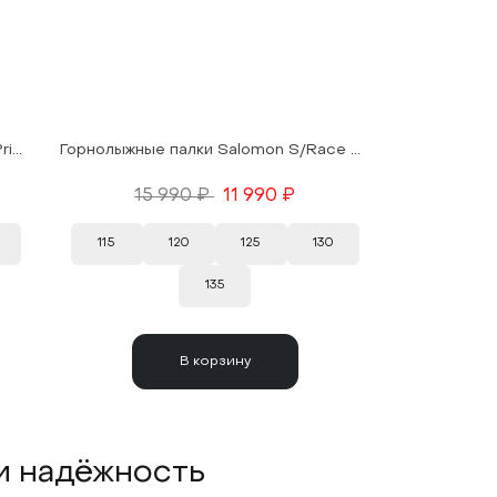
Горнолыжные палки Salomon Polar Primee Carbon Ergo S3 Black 25/26
Горнолыжные палки Salomon S/Race Alu Blue 25/26
15 990 ₽
11 990 ₽
115
120
125
130
135
В корзину
и надёжность