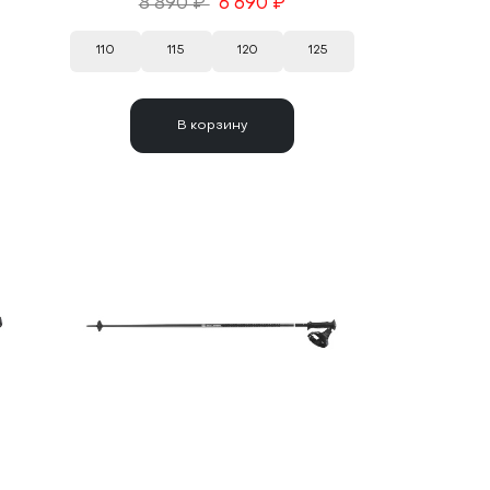
8 890 ₽
6 690 ₽
110
115
120
125
В корзину