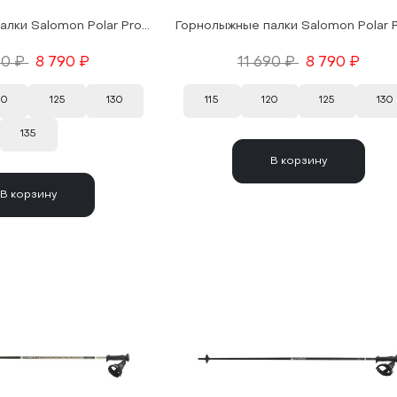
Горнолыжные палки Salomon Polar Pro S3 Flame 25/26
90 ₽
8 790 ₽
11 690 ₽
8 790 ₽
20
125
130
115
120
125
130
135
В корзину
В корзину