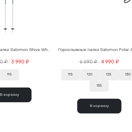
Горнолыжные палки Salomon Shiva White/Grey 16/17
90 ₽
3 990 ₽
6 690 ₽
4 990 ₽
115
115
120
125
130
135
В корзину
В корзину