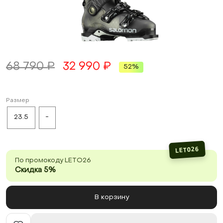
68 790 ₽
32 990 ₽
52%
Размер
23.5
-
LETO26
По промокоду LETO26
Скидка 5%
В корзину