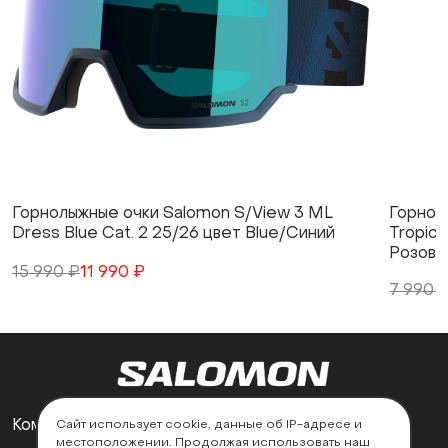
Горнолыжные очки Salomon S/View 3 ML
Горнол
Dress Blue Cat. 2 25/26 цвет Blue/Синий
Tropica
Розовы
15 990 ₽
11 990 ₽
7 990 
Компания
Поддержка
Сайт использует cookie, данные об IP-адресе и
местоположении. Продолжая использовать наш