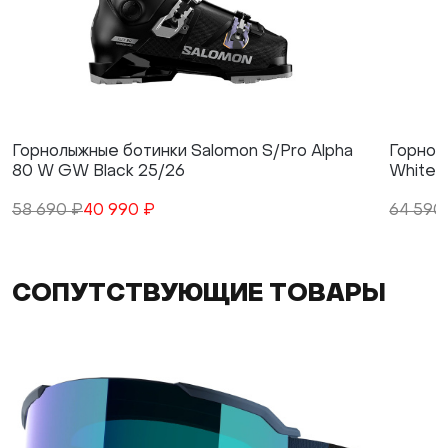
Горнолыжные ботинки Salomon S/Pro Alpha
Горнол
80 W GW Black 25/26
White/P
58 690 ₽
40 990 ₽
64 590
СОПУТСТВУЮЩИЕ ТОВАРЫ