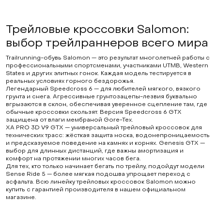
Трейловые кроссовки Salomon:
выбор трейлраннеров всего мира
Trailrunning-обувь Salomon — это результат многолетней работы с
профессиональными спортсменами, участниками UTMB, Western
States и других элитных гонок. Каждая модель тестируется в
реальных условиях горного бездорожья.
Легендарный Speedcross 6 — для любителей мягкого, вязкого
грунта и снега. Агрессивные грунтозацепы-лезвия буквально
вгрызаются в склон, обеспечивая уверенное сцепление там, где
обычные кроссовки скользят. Версия Speedcross 6 GTX
защищена от влаги мембраной Gore-Tex.
XA PRO 3D V9 GTX — универсальный трейловый кроссовок для
технических трасс: жёсткая защита носка, водонепроницаемость
и предсказуемое поведение на камнях и корнях. Genesis GTX —
выбор для длинных дистанций, где важны амортизация и
комфорт на протяжении многих часов бега.
Для тех, кто только начинает бегать по трейлу, подойдут модели
Sense Ride 5 — более мягкая подошва упрощает переход с
асфальта. Всю линейку трейловых кроссовок Salomon можно
купить с гарантией производителя в нашем официальном
магазине.