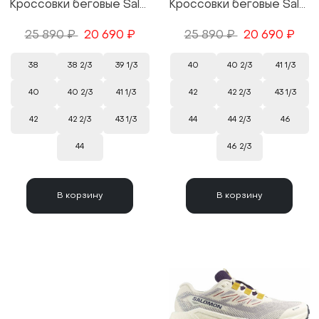
Кроссовки беговые Salomon Aero Blaze 3 GRVL GTX W цвет White/Белый
Кроссовки беговые Salomon Aero Blaze 3 GRVL GTX цвет Green/Зеленый
25 890 ₽
20 690 ₽
25 890 ₽
20 690 ₽
38
38 2/3
39 1/3
40
40 2/3
41 1/3
40
40 2/3
41 1/3
42
42 2/3
43 1/3
42
42 2/3
43 1/3
44
44 2/3
46
44
46 2/3
В корзину
В корзину