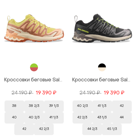
Кроссовки беговые Salomon XA PRO 3D V9 W цвет Green/Зеленый
Кроссовки беговые Salomon XA PRO 3D V9 цвет Black/Черный
24 190 ₽
19 390 ₽
24 190 ₽
19 390 ₽
38
38 2/3
39 1/3
40 2/3
41 1/3
42
40
40 2/3
41 1/3
42 2/3
43 1/3
44
42
42 2/3
44 2/3
45 1/3