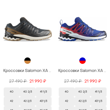
Кроссовки Salomon XA PRO 3D V9 GTX Lifelong M цвет Black/Черный
Кроссовки Salomon XA PRO 3D V9 GTX Equipe цвет Blue/Синий
27 490 ₽
21 990 ₽
27 490 ₽
21 990 ₽
40
40 2/3
41 1/3
40
40 2/3
41 1/3
42
42 2/3
43 1/3
42
42 2/3
43 1/3