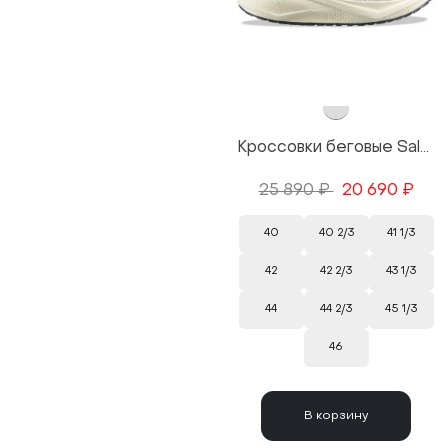
Кроссовки беговые Salomon Aero Blaze 3 GRVL GTX цвет White/Белый
25 890 ₽
20 690 ₽
40
40 2/3
41 1/3
42
42 2/3
43 1/3
44
44 2/3
45 1/3
46
В корзину