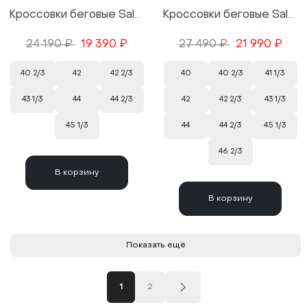
Кроссовки беговые Salomon Ultra Glide 4 цвет Black/Черный
Кроссовки беговые Salomon Speedcross 6 GTX Equipe цвет Blue/Синий
24 190 ₽
19 390 ₽
27 490 ₽
21 990 ₽
40 2/3
42
42 2/3
40
40 2/3
41 1/3
43 1/3
44
44 2/3
42
42 2/3
43 1/3
45 1/3
44
44 2/3
45 1/3
46 2/3
В корзину
В корзину
Показать ещё
1
2