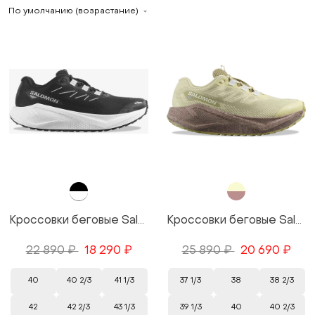
По умолчанию (возрастание)
Кроссовки беговые Salomon Aero Blaze 3 GRVL цвет Black/Черный
Кроссовки беговые Salomon Aero Blaze 3 GRVL GTX W цвет Gold/Желтый
22 890 ₽
18 290 ₽
25 890 ₽
20 690 ₽
40
40 2/3
41 1/3
37 1/3
38
38 2/3
42
42 2/3
43 1/3
39 1/3
40
40 2/3