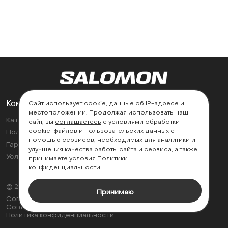
Компания
Поддержка
Сайт использует cookie, данные об IP-адресе и
местоположении. Продолжая использовать наш
Каталог
Контакты
сайт, вы
соглашаетесь
с условиями обработки
cookie-файлов и пользовательских данных с
Политика возврата
Найти магазин
помощью сервисов, необходимых для аналитики и
Гарантии
улучшения качества работы сайта и сервиса, а также
Условия эксплуатации
принимаете условия
Политики
конфиденциальности
© 2026
Принимаю
Согласие на обработку персональных данных
Соглашение об использовании cookie-файлов
Политика конфиденциальности