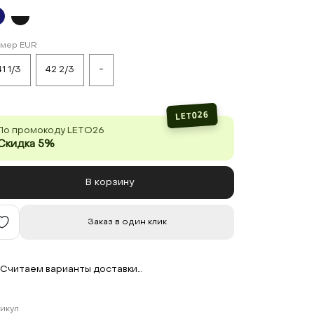
змер EUR
1 1/3
42 2/3
-
LETO26
По промокоду LETO26
Скидка 5%
В корзину
Заказ в один клик
Считаем варианты доставки…
икул