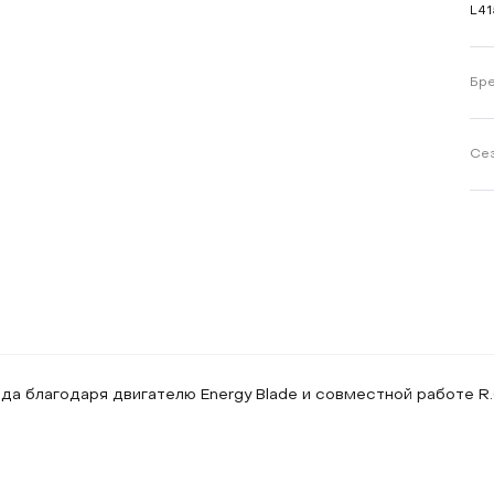
L4
Бр
Се
ода благодаря двигателю Energy Blade и совместной работе R