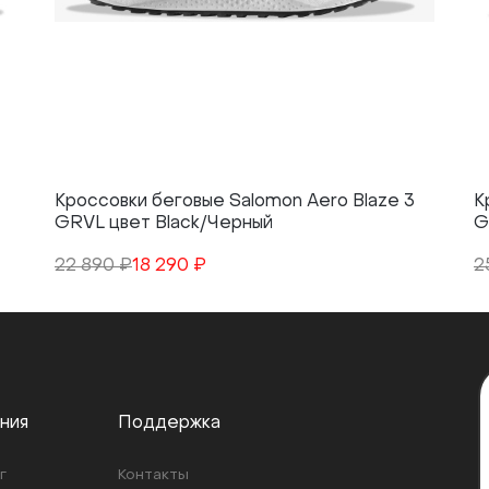
Кроссовки беговые Salomon Aero Blaze 3
К
GRVL цвет Black/Черный
G
22 890 ₽
18 290 ₽
2
ния
Поддержка
г
Контакты