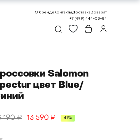
О бренде
Контакты
Доставка
Возврат
+7 (499) 444-03-84
россовки Salomon
pectur цвет Blue/
иний
3 190 ₽
13 590 ₽
41%
ет