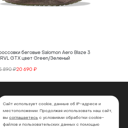
россовки беговые Salomon Aero Blaze 3
Кроссовк
RVL GTX цвет Green/Зеленый
GRVL GTX
5 890 ₽
20 690 ₽
25 890 ₽
Сайт использует cookie, данные об IP-адресе и
местоположении. Продолжая использовать наш сайт,
вы
соглашаетесь
с условиями обработки cookie-
файлов и пользовательских данных с помощью