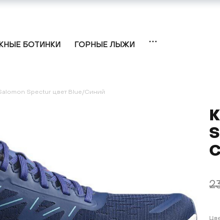
НЫЕ БОТИНКИ
ГОРНЫЕ ЛЫЖИ
Salomon Spectur цвет Blue/Синий
К
S
С
2
Цв