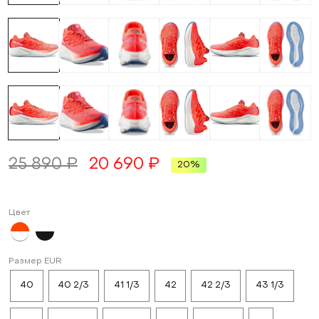
25 890 ₽
20 690 ₽
20%
Цвет
Размер EUR
40
40 2/3
41 1/3
42
42 2/3
43 1/3