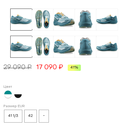
29 090 ₽
17 090 ₽
41%
Цвет
Размер EUR
41 1/3
42
-