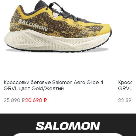
Кроссовки беговые Salomon Aero Glide 4
Кроссо
GRVL цвет Gold/Желтый
GRVL ц
25 890 ₽
20 690 ₽
22 890