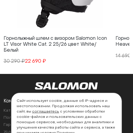
Горнолыжный шлем с визором Salomon Icon
Горнол
LT Visor White Cat. 2 25/26 цвет White/
Heavenl
Белый
14 690
30 290 ₽
22 690 ₽
Компания
Поддержка
Сайт использует cookie, данные об IP-адресе и
местоположении. Продолжая использовать наш
Каталог
Контакты
сайт, вы
соглашаетесь
с условиями обработки
cookie-файлов и пользовательских данных с
Политика возврата
Найти магазин
помощью сервисов, необходимых для аналитики и
Гарантии
улучшения качества работы сайта и сервиса, а также
Условия эксплуатации