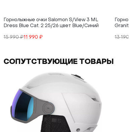
Горнолыжные очки Salomon S/View 3 ML
Горнол
Dress Blue Cat. 2 25/26 цвет Blue/Синий
Granite
15 990 ₽
11 990 ₽
13 190 
СОПУТСТВУЮЩИЕ ТОВАРЫ