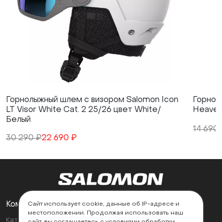
Горнолыжный шлем с визором Salomon Icon
Горнол
LT Visor White Cat. 2 25/26 цвет White/
Heavenl
Белый
14 690
30 290 ₽
22 690 ₽
Компания
Поддержка
Сайт использует cookie, данные об IP-адресе и
местоположении. Продолжая использовать наш
Каталог
Контакты