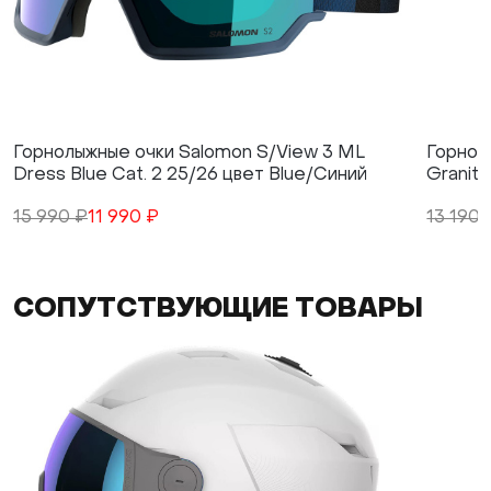
Горнолыжные очки Salomon S/View 3 ML
Горнол
Dress Blue Cat. 2 25/26 цвет Blue/Синий
Granite
15 990 ₽
11 990 ₽
13 190 
СОПУТСТВУЮЩИЕ ТОВАРЫ