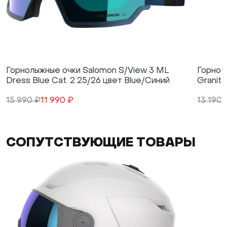
Горнолыжные очки Salomon S/View 3 ML
Горнол
Dress Blue Cat. 2 25/26 цвет Blue/Синий
Granite
15 990 ₽
11 990 ₽
13 190 
СОПУТСТВУЮЩИЕ ТОВАРЫ