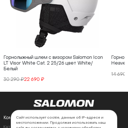
Горнолыжный шлем с визором Salomon Icon
Горнол
LT Visor White Cat. 2 25/26 цвет White/
Heavenl
Белый
14 690
30 290 ₽
22 690 ₽
Компания
Поддержка
Сайт использует cookie, данные об IP-адресе и
местоположении. Продолжая использовать наш
Каталог
Контакты