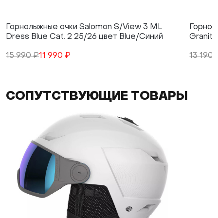
Горнолыжные очки Salomon S/View 3 ML
Горнол
Dress Blue Cat. 2 25/26 цвет Blue/Синий
Granite
15 990 ₽
11 990 ₽
13 190 
СОПУТСТВУЮЩИЕ ТОВАРЫ