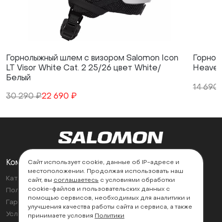
Горнолыжный шлем с визором Salomon Icon
Горнол
LT Visor White Cat. 2 25/26 цвет White/
Heavenl
Белый
14 690
30 290 ₽
22 690 ₽
Компания
Поддержка
Сайт использует cookie, данные об IP-адресе и
местоположении. Продолжая использовать наш
Каталог
Контакты
сайт, вы
соглашаетесь
с условиями обработки
cookie-файлов и пользовательских данных с
Политика возврата
Найти магазин
помощью сервисов, необходимых для аналитики и
Гарантии
улучшения качества работы сайта и сервиса, а также
Условия эксплуатации
принимаете условия
Политики