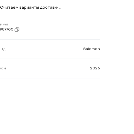
Считаем варианты доставки…
икул
7987700
енд
Salomon
зон
2026