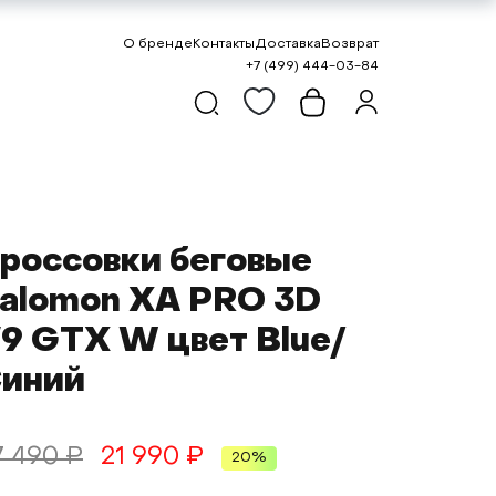
О бренде
Контакты
Доставка
Возврат
+7 (499) 444-03-84
россовки беговые
alomon XA PRO 3D
9 GTX W цвет Blue/
иний
7 490 ₽
21 990 ₽
20%