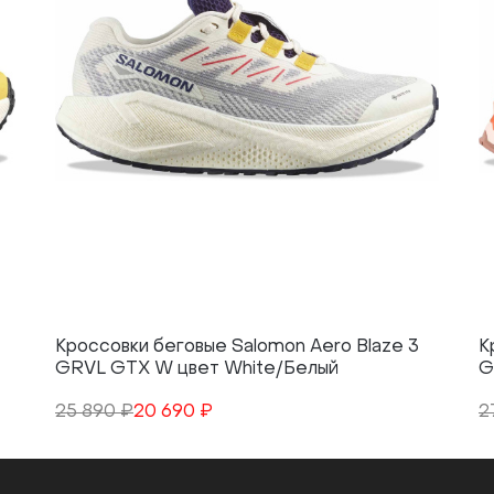
Кроссовки беговые Salomon Aero Blaze 3
К
GRVL GTX W цвет White/Белый
G
25 890 ₽
20 690 ₽
2