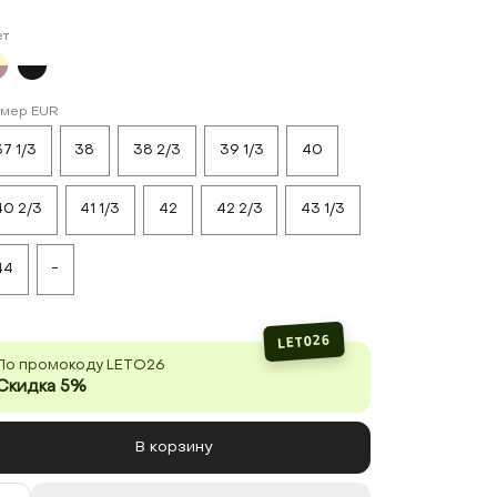
ет
змер EUR
37 1/3
38
38 2/3
39 1/3
40
40 2/3
41 1/3
42
42 2/3
43 1/3
44
-
LETO26
По промокоду LETO26
Скидка 5%
В корзину