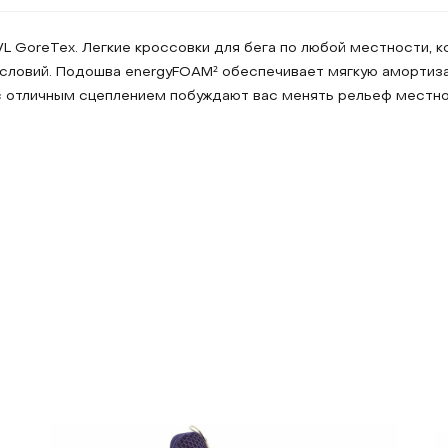
L GoreTex. Легкие кроссовки для бега по любой местности, 
 условий. Подошва energyFOAM² обеспечивает мягкую амортиз
 с отличным сцеплением побуждают вас менять рельеф местн