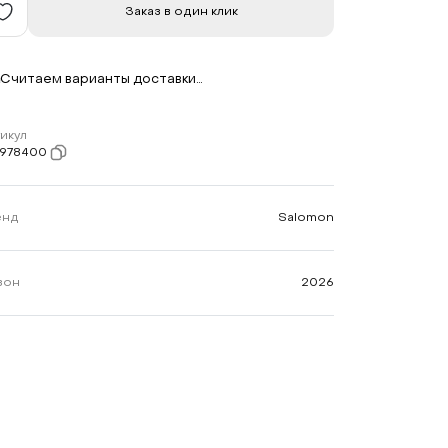
Заказ в один клик
Считаем варианты доставки…
икул
7978400
енд
Salomon
зон
2026