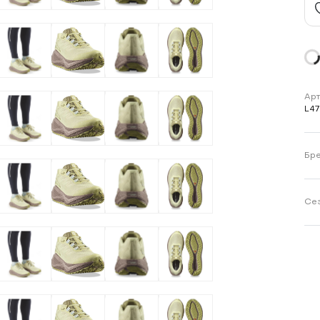
Арт
L4
Бр
Се