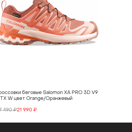
россовки беговые Salomon XA PRO 3D V9
Кроссовк
TX W цвет Orange/Оранжевый
GTX W цв
7 490 ₽
21 990 ₽
27 490 ₽