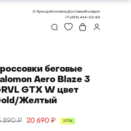
О бренде
Контакты
Доставка
Возврат
+7 (499) 444-03-84
россовки беговые
alomon Aero Blaze 3
RVL GTX W цвет
old/Желтый
5 890 ₽
20 690 ₽
20%