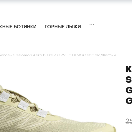
НЫЕ БОТИНКИ
ГОРНЫЕ ЛЫЖИ
беговые Salomon Aero Blaze 3 GRVL GTX W цвет Gold/Желтый
К
S
G
G
2