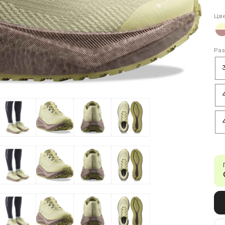
Цв
Ра