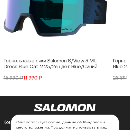
Горнолыжные очки Salomon S/View 3 ML
Горнол
Dress Blue Cat. 2 25/26 цвет Blue/Синий
Blue 2
15 990 ₽
11 990 ₽
28 890
Компания
Поддержка
Сайт использует cookie, данные об IP-адресе и
местоположении. Продолжая использовать наш