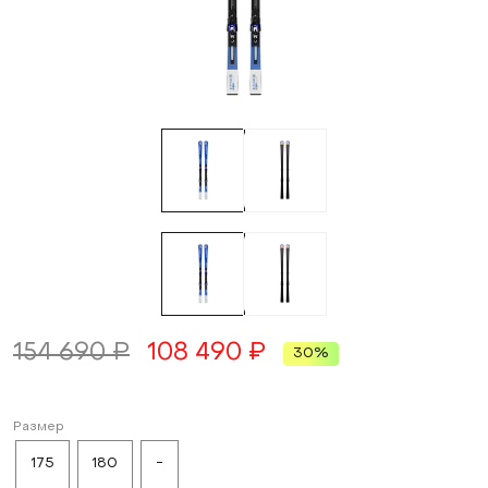
154 690 ₽
108 490 ₽
30%
Размер
175
180
-