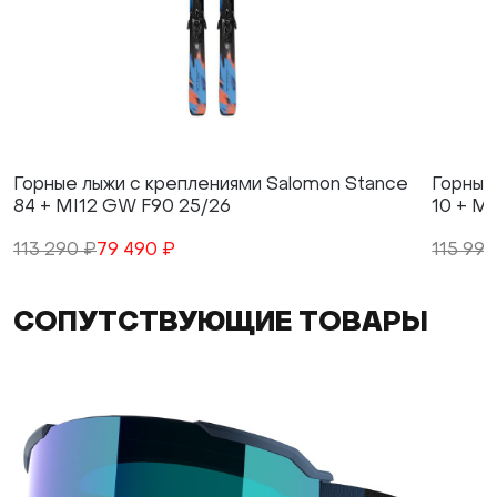
Горные лыжи с креплениями Salomon Stance
Горные
84 + MI12 GW F90 25/26
10 + M
113 290 ₽
79 490 ₽
115 990
СОПУТСТВУЮЩИЕ ТОВАРЫ