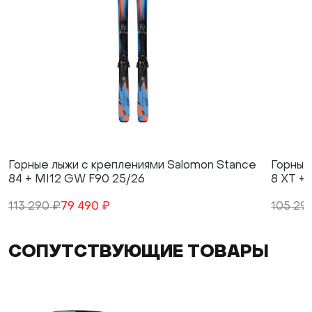
Горные лыжи с креплениями Salomon Stance
Горные
84 + MI12 GW F90 25/26
8 XT +
113 290 ₽
79 490 ₽
105 29
СОПУТСТВУЮЩИЕ ТОВАРЫ