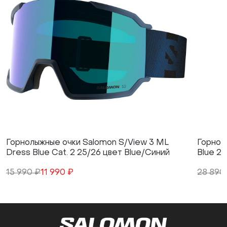
Горнолыжные очки Salomon S/View 3 ML
Горнол
Dress Blue Cat. 2 25/26 цвет Blue/Синий
Blue 2
15 990 ₽
11 990 ₽
28 890