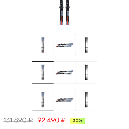
131 890 ₽
92 490 ₽
30%