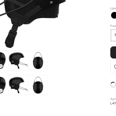
Цв
Ра
Арт
L4