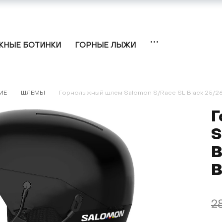
НЫЕ БОТИНКИ
ГОРНЫЕ ЛЫЖИ
ИЕ
ШЛЕМЫ
Горнолыжный шлем Salomon S/Race SL Black 25/26
Г
S
B
B
2