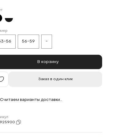
ет
змер
53-56
56-59
-
В корзину
Заказ в один клик
Считаем варианты доставки…
икул
7925900