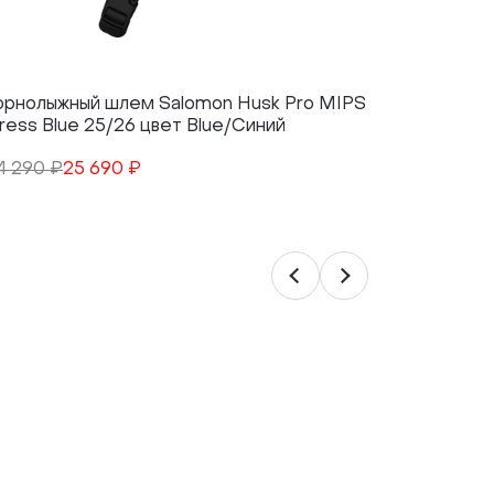
орнолыжный шлем Salomon Husk Pro MIPS
Горнолыж
ress Blue 25/26 цвет Blue/Синий
Black 25/
4 290 ₽
25 690 ₽
34 290 ₽