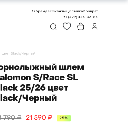
О бренде
Контакты
Доставка
Возврат
+7 (499) 444-03-84
 цвет Black/Черный
орнолыжный шлем
alomon S/Race SL
lack 25/26 цвет
lack/Черный
8 790 ₽
21 590 ₽
25%