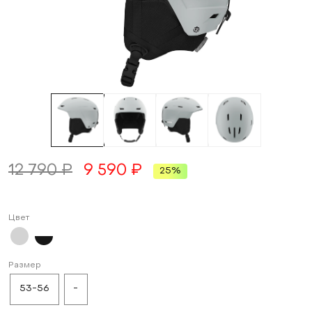
12 790 ₽
9 590 ₽
25%
Цвет
Размер
53-56
-