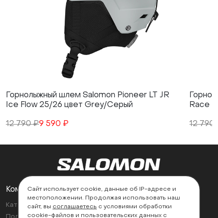
Горнолыжный шлем Salomon Pioneer LT JR
Горнол
Ice Flow 25/26 цвет Grey/Серый
Race B
12 790 ₽
9 590 ₽
12 790
Компания
Поддержка
Сайт использует cookie, данные об IP-адресе и
местоположении. Продолжая использовать наш
Каталог
Контакты
сайт, вы
соглашаетесь
с условиями обработки
cookie-файлов и пользовательских данных с
Политика возврата
Найти магазин