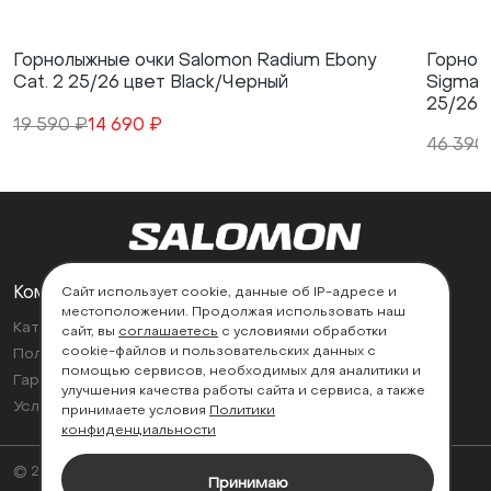
Горнолыжные очки Salomon Radium Ebony
Горнол
Cat. 2 25/26 цвет Black/Черный
Sigmaph
25/26 
19 590 ₽
14 690 ₽
46 390
Компания
Поддержка
Сайт использует cookie, данные об IP-адресе и
местоположении. Продолжая использовать наш
Каталог
Контакты
сайт, вы
соглашаетесь
с условиями обработки
cookie-файлов и пользовательских данных с
Политика возврата
Найти магазин
помощью сервисов, необходимых для аналитики и
Гарантии
улучшения качества работы сайта и сервиса, а также
Условия эксплуатации
принимаете условия
Политики
конфиденциальности
© 2026
Принимаю