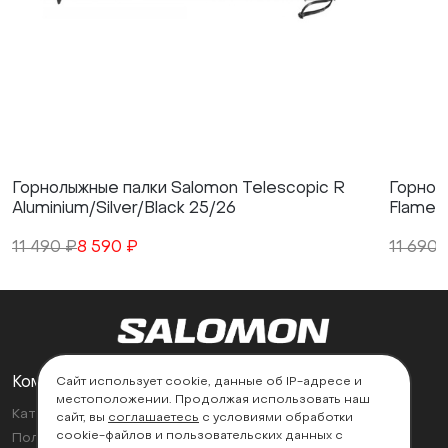
Горнолыжные палки Salomon Telescopic R
Горнол
Aluminium/Silver/Black 25/26
Flame 
11 490 ₽
8 590 ₽
11 690 
Компания
Поддержка
Сайт использует cookie, данные об IP-адресе и
местоположении. Продолжая использовать наш
Каталог
Контакты
сайт, вы
соглашаетесь
с условиями обработки
cookie-файлов и пользовательских данных с
Политика возврата
Найти магазин