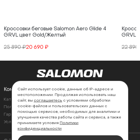
Кроссовки беговые Salomon Aero Glide 4
Кроссо
GRVL цвет Gold/Желтый
GRVL ц
25 890 ₽
20 690 ₽
22 890
Компания
Поддержка
Сайт использует cookie, данные об IP-адресе и
местоположении. Продолжая использовать наш
Каталог
Контакты
сайт, вы
соглашаетесь
с условиями обработки
cookie-файлов и пользовательских данных с
Политика возврата
Найти магазин
помощью сервисов, необходимых для аналитики и
Гарантии
улучшения качества работы сайта и сервиса, а также
Условия эксплуатации
принимаете условия
Политики
конфиденциальности