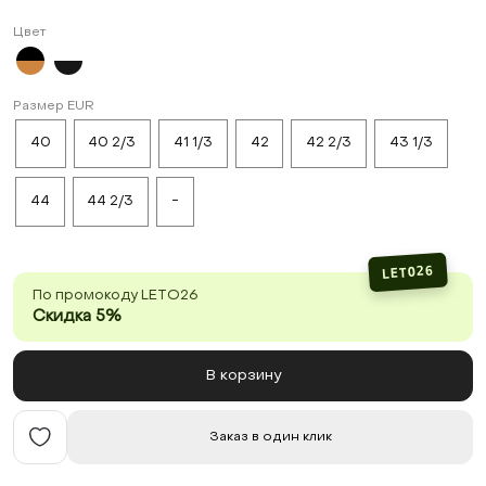
Цвет
Размер EUR
40
40 2/3
41 1/3
42
42 2/3
43 1/3
44
44 2/3
-
LETO26
По промокоду LETO26
Скидка 5%
В корзину
Заказ в один клик