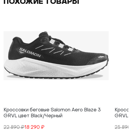
ПОХОЖИЕ ТОВАРЫ
Кроссовки беговые Salomon Aero Blaze 3
Кроссо
GRVL цвет Black/Черный
GRVL G
22 890 ₽
18 290 ₽
25 890