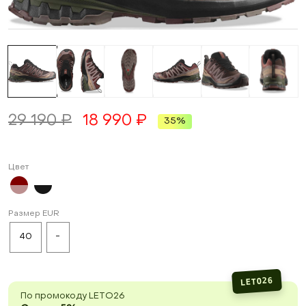
29 190 ₽
18 990 ₽
35%
Цвет
Размер EUR
40
-
LETO26
По промокоду LETO26