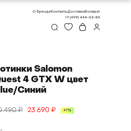
О бренде
Контакты
Доставка
Возврат
+7 (499) 444-03-84
отинки Salomon
uest 4 GTX W цвет
lue/Синий
0 490 ₽
23 690 ₽
41%
ет