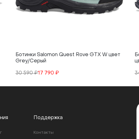
Ботинки Salomon Quest Rove GTX W цвет
Б
Grey/Серый
ц
30 590 ₽
17 790 ₽
3
ния
Поддержка
г
Контакты