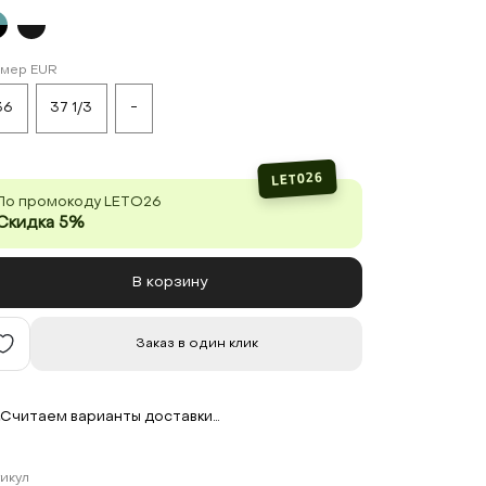
змер EUR
36
37 1/3
-
LETO26
По промокоду LETO26
Скидка 5%
В корзину
Заказ в один клик
Считаем варианты доставки…
икул