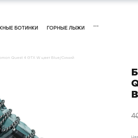
НЫЕ БОТИНКИ
ГОРНЫЕ ЛЫЖИ
omon Quest 4 GTX W цвет Blue/Синий
Б
Q
B
4
Цв