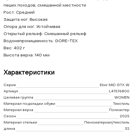
пеших походов, смешанной местности
Рост: Средний
Защита ног: Высокая
Опора для ног: Устойчивая
Открытый рельеф: Смешанный рельеф
Водонепроницаемость: GORE-TEX
Вес: 402 г
Высота верха: 140 мм
Характеристики
Серия
Elixir MID GTX W
Артикул
L47576800
Целевая группа
WOMEN
Материал подкладки обуви
Текстиль
Материал верха
Полиэстер
Сезон
2025
Материал стельки
Пеноматериал/текстиль
длина
32