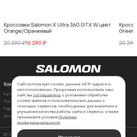
Кроссовки Salomon X Ultra 360 GTX W цвет
Кроссо
Orange/Оранжевый
Green
20 390 ₽
16 290 ₽
20 390
Компания
Поддержка
Сайт использует cookie, данные об IP-адресе и
местоположении. Продолжая использовать наш
Каталог
Контакты
сайт, вы
соглашаетесь
с условиями обработки
cookie-файлов и пользовательских данных с
Политика возврата
Найти магазин
помощью сервисов, необходимых для аналитики и
Гарантии
улучшения качества работы сайта и сервиса, а также
Условия эксплуатации
принимаете условия
Политики
конфиденциальности
© 2026