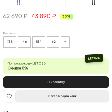
62 690 ₽
43 890 ₽
30%
Размер
138
146
154
162
-
LETO26
По промокоду LETO26
Скидка 5%
В корзину
Заказ в один клик