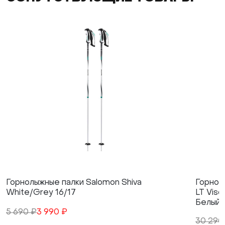
Горнолыжные палки Salomon Shiva
Горнол
White/Grey 16/17
LT Viso
Белый
5 690 ₽
3 990 ₽
30 290