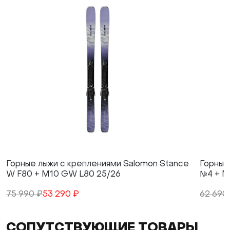
Горные лыжи с креплениями Salomon Stance
Горные
W F80 + M10 GW L80 25/26
№4 + M
75 990 ₽
53 290 ₽
62 690
СОПУТСТВУЮЩИЕ ТОВАРЫ