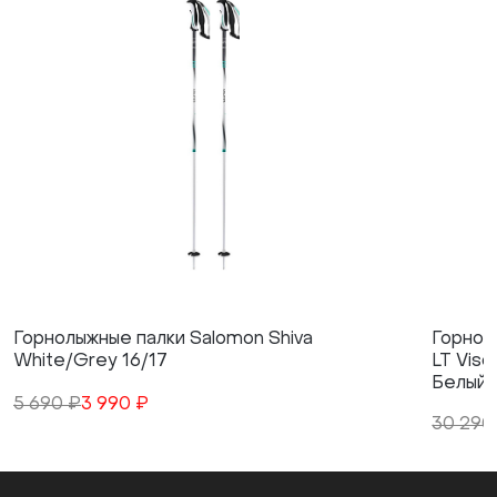
Горнолыжные палки Salomon Shiva
Горнол
White/Grey 16/17
LT Viso
Белый
5 690 ₽
3 990 ₽
30 290