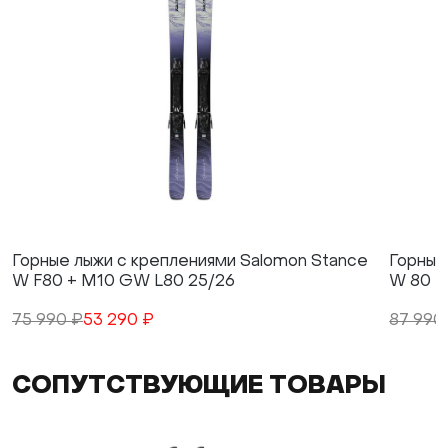
Горные лыжи с креплениями Salomon Stance
Горные
W F80 + M10 GW L80 25/26
W 80 +
75 990 ₽
53 290 ₽
87 990
СОПУТСТВУЮЩИЕ ТОВАРЫ