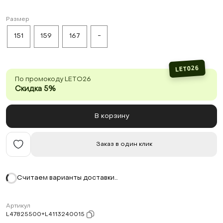
Размер
151
159
167
-
LETO26
По промокоду LETO26
Скидка 5%
В корзину
Заказ в один клик
Считаем варианты доставки…
Артикул
L47825500+L4113240015