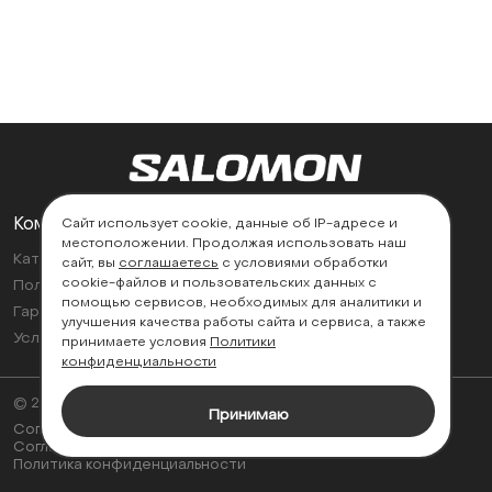
Компания
Поддержка
Сайт использует cookie, данные об IP-адресе и
местоположении. Продолжая использовать наш
Каталог
Контакты
сайт, вы
соглашаетесь
с условиями обработки
cookie-файлов и пользовательских данных с
Политика возврата
Найти магазин
помощью сервисов, необходимых для аналитики и
Гарантии
улучшения качества работы сайта и сервиса, а также
Условия эксплуатации
принимаете условия
Политики
конфиденциальности
© 2026
Принимаю
Согласие на обработку персональных данных
Соглашение об использовании cookie-файлов
Политика конфиденциальности