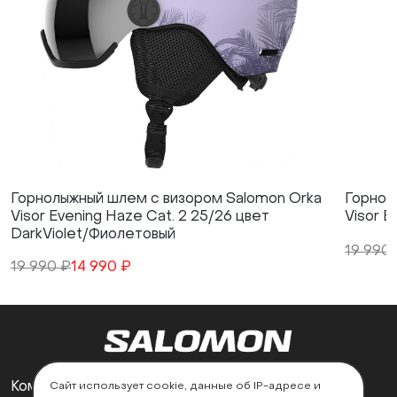
Горнолыжный шлем с визором Salomon Orka
Горнол
Visor Evening Haze Cat. 2 25/26 цвет
Visor B
DarkViolet/Фиолетовый
19 990
19 990 ₽
14 990 ₽
Компания
Поддержка
Сайт использует cookie, данные об IP-адресе и