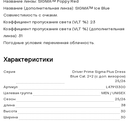
Название линзы: SIGMA™ Poppy Red
Название (дополнительная линза): SIGMA™ Ice Blue
Совместимость с очками.
Коэффициент пропускания света (VLT %): 23
Коэффициент пропускания света (VLT %) (дополнительная
линза): 31
Погодные условия: переменная облачность.
Характеристики
Серия
Driver Prime Sigma Plus Dress
Blue Cat. 2+2 (с доп. визором)
25/26
Артикул
L47913300
Целевая группа
MEN / UNISEX
Сезон
25/26
длина
38
Высота
30
Ширина
30