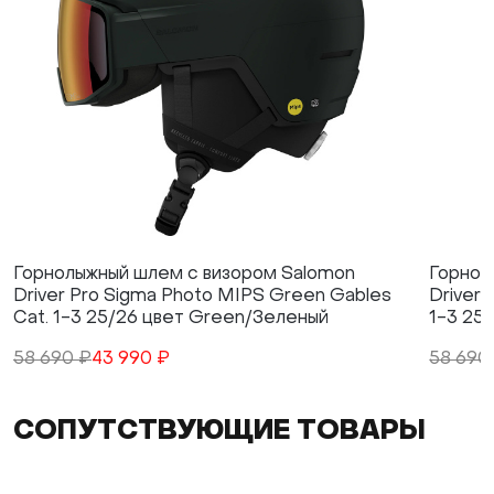
Горнолыжный шлем с визором Salomon
Горнол
Driver Pro Sigma Photo MIPS Green Gables
Driver 
Cat. 1-3 25/26 цвет Green/Зеленый
1-3 25
58 690 ₽
43 990 ₽
58 690
СОПУТСТВУЮЩИЕ ТОВАРЫ