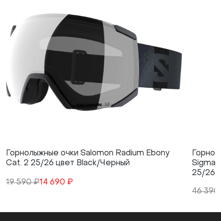
Горнолыжные очки Salomon Radium Ebony
Горнол
Cat. 2 25/26 цвет Black/Черный
Sigmaph
25/26 
19 590 ₽
14 690 ₽
46 390