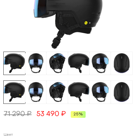
71 290 ₽
53 490 ₽
25%
Цвет