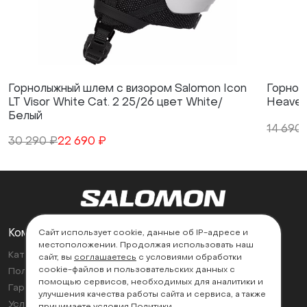
Горнолыжный шлем с визором Salomon Icon
Горнол
LT Visor White Cat. 2 25/26 цвет White/
Heavenl
Белый
14 690
30 290 ₽
22 690 ₽
Компания
Поддержка
Сайт использует cookie, данные об IP-адресе и
местоположении. Продолжая использовать наш
Каталог
Контакты
сайт, вы
соглашаетесь
с условиями обработки
cookie-файлов и пользовательских данных с
Политика возврата
Найти магазин
помощью сервисов, необходимых для аналитики и
Гарантии
улучшения качества работы сайта и сервиса, а также
Условия эксплуатации