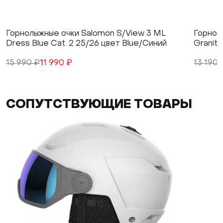
Горнолыжные очки Salomon S/View 3 ML
Горнол
Dress Blue Cat. 2 25/26 цвет Blue/Синий
Granite
15 990 ₽
11 990 ₽
13 190 
СОПУТСТВУЮЩИЕ ТОВАРЫ