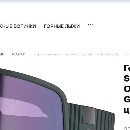
НЫЕ БОТИНКИ
ГОРНЫЕ ЛЫЖИ
ИЕ
МАСКИ
Горнолыжные очки Salomon Sentry Pro Otg Sigma Gr
Г
S
O
G
ц