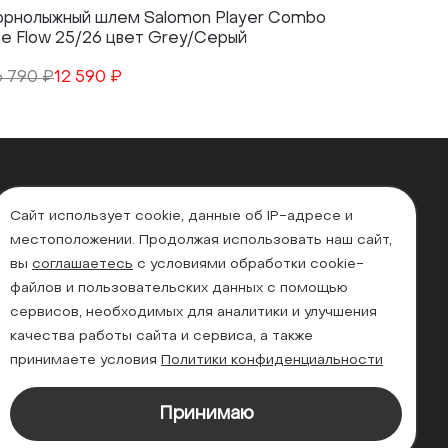
орнолыжный шлем Salomon Player Combo
Горнолыж
ce Flow 25/26 цвет Grey/Серый
Black Tie
6 790 ₽
12 590 ₽
16 790 ₽
1
Сайт использует cookie, данные об IP-адресе и
местоположении. Продолжая использовать наш сайт,
вы
соглашаетесь
с условиями обработки cookie-
файлов и пользовательских данных с помощью
сервисов, необходимых для аналитики и улучшения
качества работы сайта и сервиса, а также
принимаете условия
Политики конфиденциальности
Принимаю