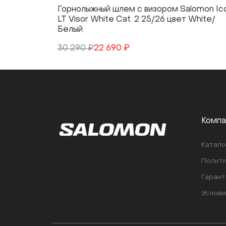
Горнолыжный шлем с визором Salomon Ic
LT Visor White Cat. 2 25/26 цвет White/
Белый
30 290 ₽
22 690 ₽
Компа
Катало
Полити
Гарант
Услови