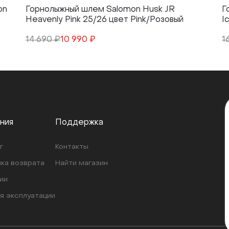
on
Горнолыжный шлем Salomon Husk JR
Г
Heavenly Pink 25/26 цвет Pink/Розовый
I
14 690 ₽
10 990 ₽
1
ния
Поддержка
г
Контакты
ка возврата
Найти магазин
ии
я эксплуатации