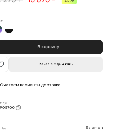
2 290 ₽
16 690 ₽
25%
ет
В корзину
Заказ в один клик
Считаем варианты доставки…
икул
7905700
енд
Salomon