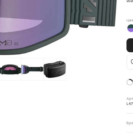
2
Цв
Арт
L4
Бр