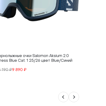
орнолыжные очки Salomon Aksium 2.0
Горнолыж
ress Blue Cat. 1 25/26 цвет Blue/Синий
Sigma Pho
Black/Че
3 190 ₽
9 890 ₽
28 690 ₽