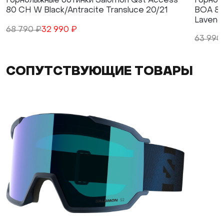
Горнолыжные ботинки Salomon Qst Access
Горнол
80 CH W Black/Antracite Transluce 20/21
BOA 85
Lavend
68 790 ₽
32 990 ₽
63 990
СОПУТСТВУЮЩИЕ ТОВАРЫ