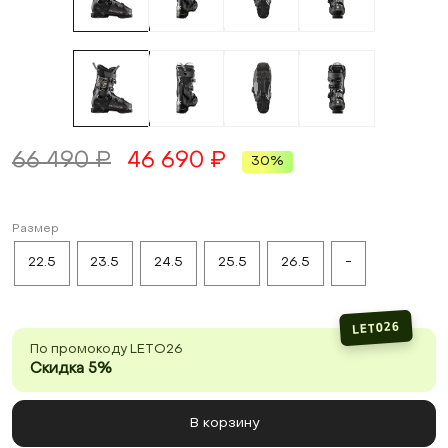
66 490 ₽
46 690 ₽
30%
Размер
22.5
23.5
24.5
25.5
26.5
-
LETO26
По промокоду LETO26
Скидка 5%
В корзину