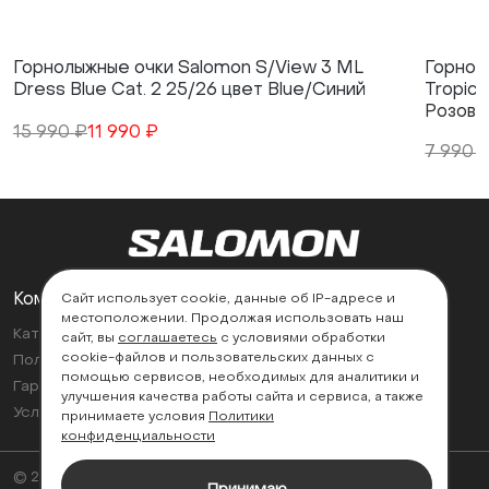
Горнолыжные очки Salomon S/View 3 ML
Горнол
Dress Blue Cat. 2 25/26 цвет Blue/Синий
Tropica
Розовы
15 990 ₽
11 990 ₽
7 990 
Компания
Поддержка
Сайт использует cookie, данные об IP-адресе и
местоположении. Продолжая использовать наш
Каталог
Контакты
сайт, вы
соглашаетесь
с условиями обработки
cookie-файлов и пользовательских данных с
Политика возврата
Найти магазин
помощью сервисов, необходимых для аналитики и
Гарантии
улучшения качества работы сайта и сервиса, а также
Условия эксплуатации
принимаете условия
Политики
конфиденциальности
© 2026