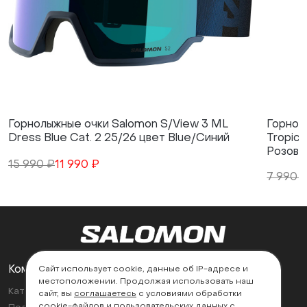
Горнолыжные очки Salomon S/View 3 ML
Горнол
Dress Blue Cat. 2 25/26 цвет Blue/Синий
Tropica
Розовы
15 990 ₽
11 990 ₽
7 990 
Компания
Поддержка
Сайт использует cookie, данные об IP-адресе и
местоположении. Продолжая использовать наш
Каталог
Контакты
сайт, вы
соглашаетесь
с условиями обработки
cookie-файлов и пользовательских данных с