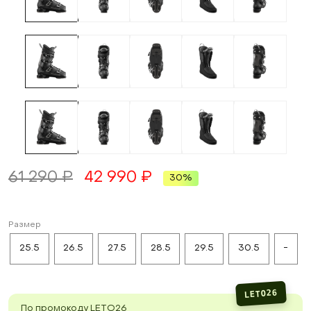
61 290 ₽
42 990 ₽
30%
Размер
25.5
26.5
27.5
28.5
29.5
30.5
-
LETO26
По промокоду LETO26